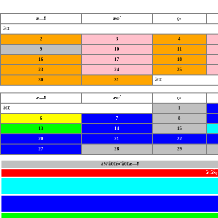
æ—¥
æœˆ
ç«
ã€€
2
3
4
9
10
11
16
17
18
23
24
25
30
31
ã€€
æ—¥
æœˆ
ç«
ã€€
1
6
7
8
13
14
15
20
21
22
27
28
29
ä¼‘ã€€é¤¨ã€€æ—¥
ã€ãŠ